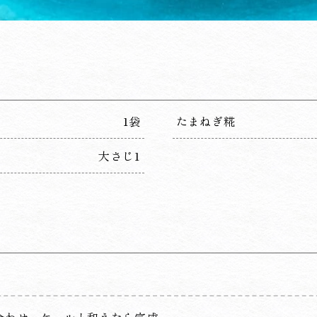
1袋
たまねぎ糀
大さじ1