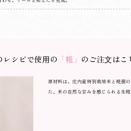
合わせ、ケールと和えたら完成。
のレシピで使⽤の
「糀」
のご注⽂はこ
原材料は、庄内産特別栽培米と糀菌の
た、米の自然な甘みを感じられる生糀