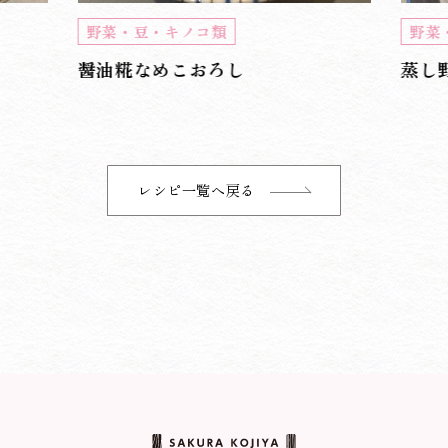
野菜・豆・キノコ類
野菜
醤油糀なめこおろし
蒸し
レシピ一覧へ戻る