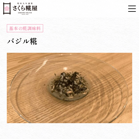
基本の糀調味料
バジル糀