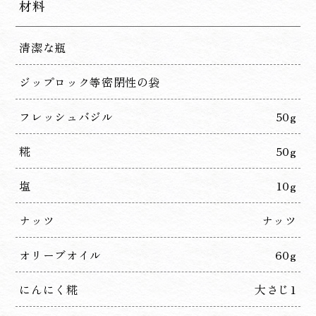
材料
清潔な瓶
ジップロック等密閉性の袋
フレッシュバジル
50g
糀
50g
塩
10g
ナッツ
ナッツ
オリーブオイル
60g
にんにく糀
大さじ1