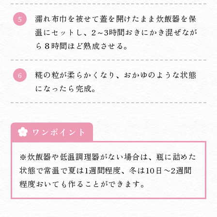
濡れ布巾を被せて蓋を開けたまま炊飯器を保
温にセットし、2～3時間おきにかき混ぜなが
ら８時間ほど熟成させる。
糀の粒が柔らかくなり、おかゆのような状態
になったら完成。
ワンポイント
※炊飯器や低温調理器がない場合は、瓶に詰めた
状態で常温で夏は1週間程度、冬は10日〜2週間
程度おいても作ることができます。