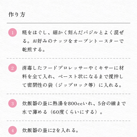
作り方
糀をほぐし、細かく刻んだバジルとよく混ぜ
る。お好みのナッツをオーブントースターで
乾煎する。
消毒したフードプロレッサーやミキサーに材
料を全て入れ、ペースト状になるまで撹拌し
て密閉性の袋（ジップロック等）に入れる。
炊飯器の釜に熱湯を800ccいれ、5合の線まで
水で薄める（60度くらいにする）。
炊飯器の釜に2を入れる。