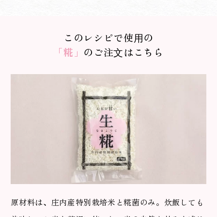
このレシピで使⽤の
「糀」
のご注⽂はこちら
原材料は、庄内産特別栽培米と糀菌のみ。炊飯しても