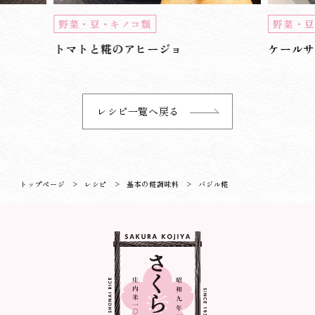
野菜・豆・キノコ類
野菜・豆
トマトと糀のアヒージョ
ケール
レシピ一覧へ戻る
トップページ
>
レシピ
>
基本の糀調味料
>
バジル糀